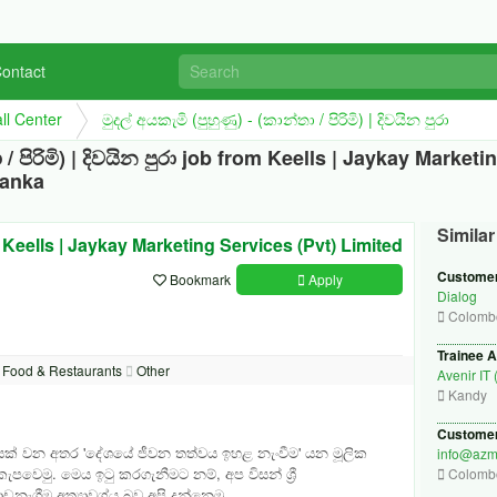
ontact
ll Center
මුදල් අයකැමි (පුහුණු) - (කාන්තා / පිරිමි) | දිවයින පුරා
ා / පිරිමි) | දිවයින පුරා job from Keells | Jaykay Market
Lanka
Simila
Keells | Jaykay Marketing Services (Pvt) Limited
Customer
Bookmark
Apply
Dialog
Colomb
Trainee A
Food & Restaurants
Other
Avenir IT 
Kandy
Customer
යක් වන අතර 'දේශයේ ජී
වන තත්වය ඉහළ නැංවීම' යන මූලික
info@azm
 කැපවෙමු.
මෙය ඉටු කරගැනීමට නම්, අප විසන් ශ්‍රී
Colomb
ැගීම අත්‍යාවශ්‍
ය බව අපි දන්නෙමු.