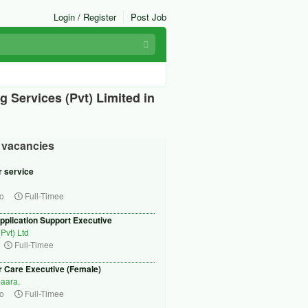
Login / Register
Post Job
ing Services (Pvt) Limited in
r vacancies
 service
o
Full-Timee
pplication Support Executive
(Pvt) Ltd
Full-Timee
 Care Executive (Female)
aara.
o
Full-Timee