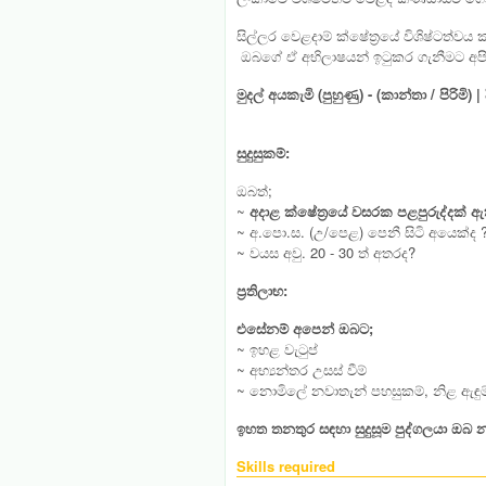
සිල්ලර වෙළදාම් ක්ෂේත්‍රයේ විශිෂ්ටත්
ඔබගේ ඒ අභිලාෂයන් ඉටුකර ගැනීමට
අප
මුදල් අයකැමි (පුහුණු) - (කාන්තා / පිරිමි)
|
සුදුසුකම්
:
ඔබත්;
~
අදාළ ක්ෂේත්‍රයේ වසරක පළපුරුද්දක් ඇ
~ අ.පො.ස. (උ/පෙළ) පෙනී සිටි අයෙක්ද 
~ වයස අවු. 20 - 30 ත් අතරද?
ප්‍රතිලාභ:
එසේනම් අපෙන් ඔබට
;
~ ඉහළ වැටුප්
~ අභ්‍යන්තර උසස් වීම්
~ නොමිලේ නවාතැන් පහසුකම්, නිළ ඇඳු
ඉහත තනතුර සඳහා සුදුසූම පුද්ගලයා ඔබ න
Skills required