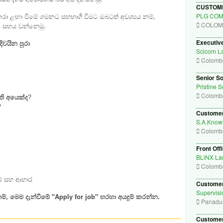
CUSTOM
වය කරා ළඟා වීමේ ගමනට
සහභාගී වීමට ඔබටත් අවශ්‍යය නම්,
PLG CO
COLOM
ි සහය වන්නෙමු.
Executiv
දිවයින පුරා
Scicom La
Colomb
Senior S
Pristine 
Colomb
ති අයෙක්ද
?
?
Customer
S.A.Knowl
Colomb
Front Off
BLiNX Lan
Colomb
ම් සහ ආහාර
Customer
Supervisi
ම්
,
මෙම දැන්වීමේ "
Apply for job"
හරහා අයදුම් කරන්න.
Panadu
Customer 