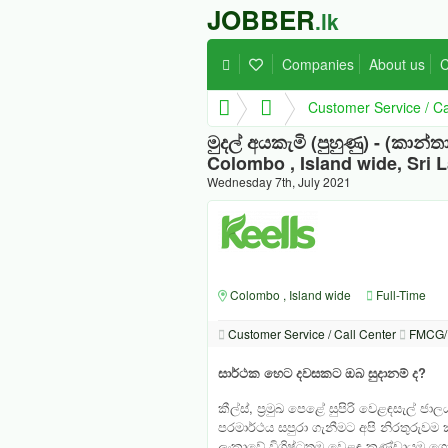
JOBBER
.lk
Companies
About us
C
Customer Service / Ca
මුදල් අයකැමි (පුහුණු) - (කාන්ත
Colombo , Island wide, Sri 
Wednesday 7th, July 2021
Colombo , Island wide
Full-Time
Customer Service / Call Center
FMCG/ 
සාර්ථක හෙට දවසකට ඔබ සුදානම් ද
?
කීල්ස්, ප්‍රමුඛ පෙළේ සුපිරි වෙ
ළඳසැල් ජාල
පරමාර්ථය සපුරා ගැනීමට අපි නිරතුරුවම
ලංකාවේ විශිෂ්ටතම වෙ
ළඳ කණ්ඩායම ගොඩන