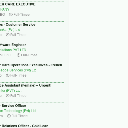
ER CARE EXECUTIVE
MPANY
BO
Full-Timee
es - Customer Service
nka (Pvt) Ltd
o
Full-Timee
oftware Engineer
Solutions PVT LTD
o 00500
Full-Timee
 Care Operations Executives - French
edge Services (Pvt) Ltd
o
Full-Timee
ice Assistant (Female) – Urgent!
ka (PVT) Ltd.
o
Full-Timee
 Service Officer
on Technology (Pvt) Ltd
ra
Full-Timee
Relations Officer - Gold Loan