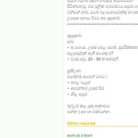
සපුරා ගැනීම සඳහා නිරතුරු කැපවෙමින්
සිටින්නෙමු. එම මූලික පරමාර්ථය සපුරා ග
වන්නේ නම්, ඔබේ බලාපොරොත්තු හා 
උදෙසා සහාය වීමට අප සූදානම්.
============================
සුදුසුකම්:
ඔබ;
~ අ.පො.ස. උසස් පෙළ සමත්, සුපරීක්
පළපුරුද්දක් ඇති අයෙකු ද?
~ වයස අවු. 23 - 30 ත් අතරද?
ප්‍රතිලාභ:
එසේනම් අපෙන් ඔබට ;
~ ඉහළ වැටුප්
~ අභ්‍යන්තර උසස් වීම්
~ නිළ ඇදුම්
ඉල්ලුම් කළ යුතු ආකාරය:
එන්න | අප හා එක්වන්න.
Skills required
work as a team