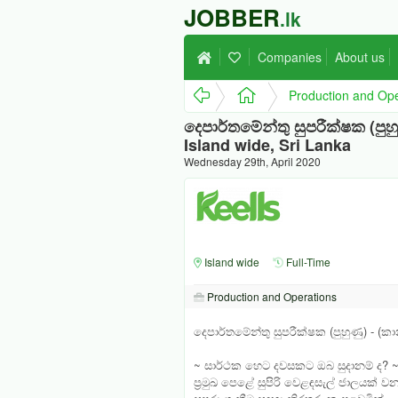
JOBBER
.lk
Companies
About us
Production and Ope
දෙපාර්තමේන්තු සුපරීක්ෂක (පුහු
Island wide, Sri Lanka
Wednesday 29th, April 2020
Island wide
Full-Time
Production and Operations
දෙපාර්තමේන්තු සුපරීක්ෂක (පුහුණු) - (කා
~ සාර්ථක හෙට දවසකට ඔබ සුදානම් ද? 
ප්‍රමුඛ පෙළේ සුපිරි වෙළඳසැල් ජාලයක් 