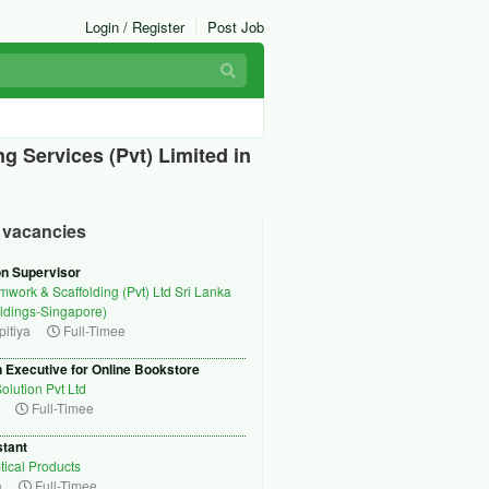
Login / Register
Post Job
ing Services (Pvt) Limited in
r vacancies
on Supervisor
mwork & Scaffolding (Pvt) Ltd Sri Lanka
ldings-Singapore)
itiya
Full-Timee
 Executive for Online Bookstore
olution Pvt Ltd
Full-Timee
stant
ical Products
a
Full-Timee