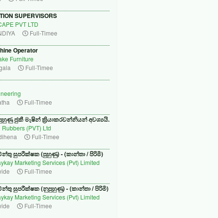
TION SUPERVISORS
APE PVT LTD
NDIYA
Full-Timee
ine Operator
ke Furniture
gala
Full-Timee
neering
tha
Full-Timee
පුහුණු ජුකී මැෂින් ක්‍රියාකරවන්නියන් අවශ්‍යයි.
 Rubbers (PVT) Ltd
dihena
Full-Timee
්තු සුපරීක්ෂක (පුහුණු) - (කාන්තා / පිරිමි)
Jaykay Marketing Services (Pvt) Limited
wide
Full-Timee
්තු සුපරීක්ෂක (නුපුහුණු) - (කාන්තා / පිරිමි)
Jaykay Marketing Services (Pvt) Limited
wide
Full-Timee