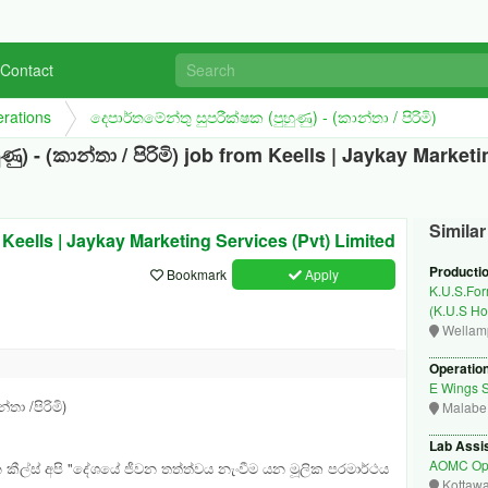
Contact
rations
දෙපාර්තමේන්තු සුපරීක්ෂක (පුහුණු) - (කාන්තා / පිරිමි)
ණු) - (කාන්තා / පිරිමි) job from Keells | Jaykay Market
Simila
Keells | Jaykay Marketing Services (Pvt) Limited
Producti
Bookmark
Apply
K.U.S.For
(K.U.S Ho
Wellamp
Operation
E Wings S
න්තා /
පිරිමි)
Malabe
Lab Assi
~
AOMC Opt
වන කීල්ස් අපි "දේශයේ ජීවන තත්ත්වය
නැංවීම යන මූලික පරමාර්ථය
Kottaw