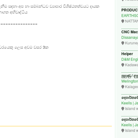
ැනීම සඳහා අප හා සම්බන්ධව ව්‍යාපාර විශිෂ්ඨතත්වයට දායක
PRODUC
අනාගත
අභිවෘද්ධිය
EARTHSC
NATTA
================
CNC Mach
Dissanaya
Kurune
ෂකවරයෙකු ලෙස අවම වසර 3ක
Helper
D&M Engi
Kadawa
පුහුණු / නු
Welington
Kalage
දෙපාර්තමේන
Keells | 
Island 
දෙපාර්තමේන
Keells | 
Island 